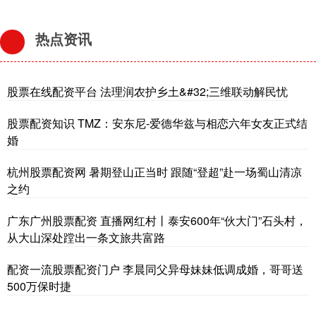
热点资讯
股票在线配资平台 法理润农护乡土&#32;三维联动解民忧
股票配资知识 TMZ：安东尼-爱德华兹与相恋六年女友正式结
婚
杭州股票配资网 暑期登山正当时 跟随“登超”赴一场蜀山清凉
之约
广东广州股票配资 直播网红村丨泰安600年“伙大门”石头村，
从大山深处蹚出一条文旅共富路
配资一流股票配资门户 李晨同父异母妹妹低调成婚，哥哥送
500万保时捷