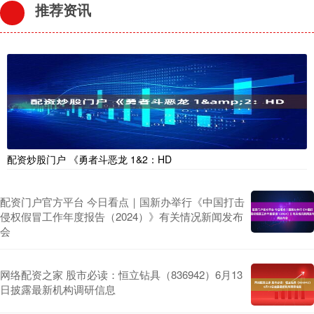
推荐资讯
配资炒股门户 《勇者斗恶龙 1&2：HD
配资门户官方平台 今日看点｜国新办举行《中国打击
侵权假冒工作年度报告（2024）》有关情况新闻发布
会
网络配资之家 股市必读：恒立钻具（836942）6月13
日披露最新机构调研信息